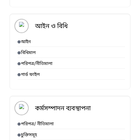
আইন ও বিধি
আইন
বিধিমাল
পরিপত্র/নীতিমালা
গার্ড ফাইল
কর্মসম্পাদন ব্যবস্থাপনা
পরিপত্র/ নীতিমালা
চুক্তিসমূহ