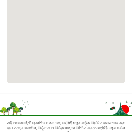
১৬১৩৫
প্রবাসী কল সেন্টার
১৬৫৭৫
ই-জিপি ইমার্জেন্সি হটলাইন
১০০
বাংলাদেশ টেলিযোগাযোগ সেবা সংক্রান্ত
হটলাইন
১৬৯৯৯
এই ওয়েবসাইটে প্রকাশিত সকল তথ্য সংশ্লিষ্ট দপ্তর কর্তৃক নিয়মিত হালনাগাদ করা
বিদ্যুৎ বিভাগ সেবা সংক্রান্ত হটলাইন
হয়। তথ্যের যথার্থতা, নির্ভুলতা ও নির্ভরযোগ্যতা নিশ্চিত করতে সংশ্লিষ্ট দপ্তর সর্বদা