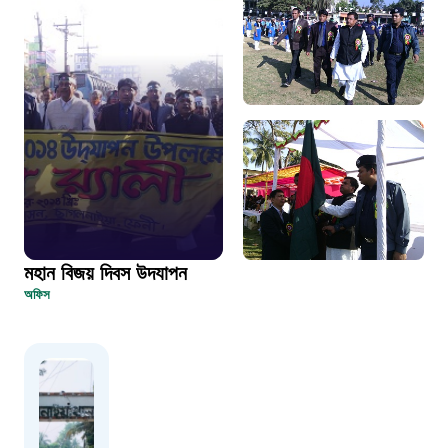
দুদক
১০২
দুর্যোগের আগাম বার্তা
১৬১২২
স্মার্ট ভূমি সেবা
মহান বিজয় দিবস উদযাপন
১০৯৮
অফিস
শিশু সহায়তা লাইন
১৬১০৯